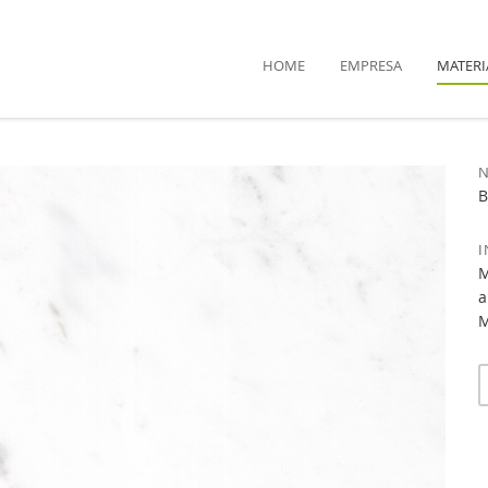
HOME
EMPRESA
MATERI
B
M
a
M