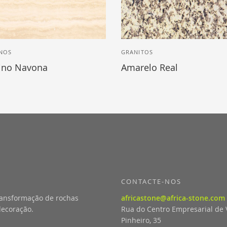
INOS
GRANITOS
tino Navona
Amarelo Real
CONTACTE-NOS
ransformação de rochas
africastone@africa-stone.com
decoração.
Rua do Centro Empresarial de V
Pinheiro, 35