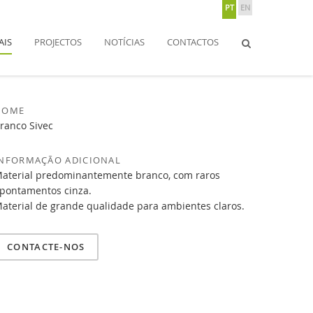
PT
EN
AIS
PROJECTOS
Africa Stone
NOTÍCIAS
Materiais
CONTACTOS
Branco Sivec
NOME
ranco Sivec
INFORMAÇÃO ADICIONAL
aterial predominantemente branco, com raros
pontamentos cinza.
aterial de grande qualidade para ambientes claros.
CONTACTE-NOS